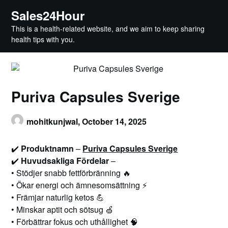
Skip
Sales24Hour
to
This is a health-related website, and we aim to keep sharing
content
health tips with you.
Puriva Capsules Sverige
mohitkunjwal,
October 14, 2025
✔️
Produktnamn
–
Puriva Capsules Sverige
✔️
Huvudsakliga Fördelar
–
• Stödjer snabb fettförbränning 🔥
• Ökar energi och ämnesomsättning ⚡
• Främjar naturlig ketos 💪
• Minskar aptit och sötsug 🍏
• Förbättrar fokus och uthållighet 🧠